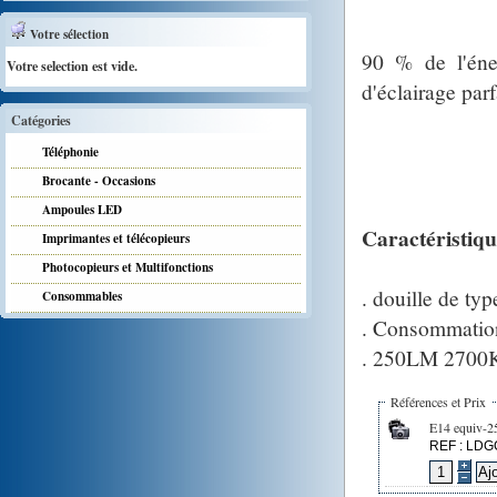
Votre sélection
90 % de l'éne
Votre selection est vide.
d'éclairage parf
Catégories
Téléphonie
Brocante - Occasions
Ampoules LED
Caractéristiqu
Imprimantes et télécopieurs
Photocopieurs et Multifonctions
. douille de ty
Consommables
. Consommation
. 250LM 2700K 
Références et Prix
E14 equiv-
REF : LD